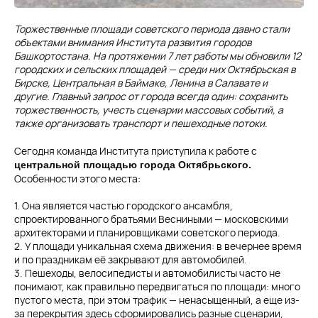
Торжественные площади советского периода давно стали
объектами внимания Института развития городов
Башкортостана. На протяжении 7 лет работы мы обновили 12
городских и сельских площадей — среди них Октябрьская в
Бирске, Центральная в Баймаке, Ленина в Салавате и
другие. Главный запрос от города всегда один: сохранить
торжественность, учесть сценарии массовых событий, а
также организовать транспорт и пешеходные потоки.
Сегодня команда Института приступила к работе с
центральной площадью города Октябрьского.
Особенности этого места:
1. Она является частью городского ансамбля,
спроектированного братьями Весниными — московскими
архитекторами и планировщиками советского периода.
2. У площади уникальная схема движения: в вечернее время
и по праздникам её закрывают для автомобилей.
3. Пешеходы, велосипедисты и автомобилисты часто не
понимают, как правильно передвигаться по площади: много
пустого места, при этом трафик — ненасыщенный, а еще из-
за перекрытия здесь сформировались разные сценарии,