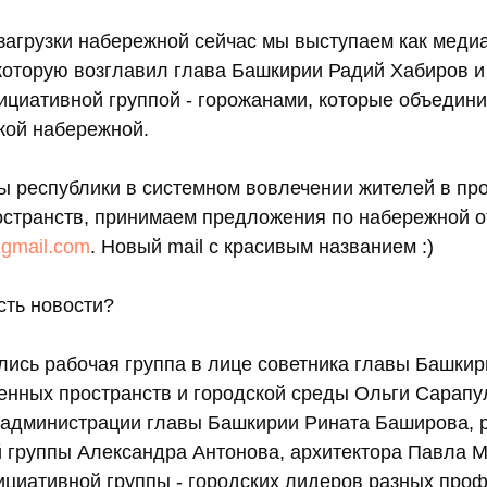
загрузки набережной сейчас мы выступаем как меди
 которую возглавил глава Башкирии Радий Хабиров и
ициативной группой - горожанами, которые объедин
кой набережной.
ы республики в системном вовлечении жителей в про
странств, принимаем предложения по набережной о
@gmail.com
. Новый mail c красивым названием :)
есть новости?
лись рабочая группа в лице советника главы Башки
енных пространств и городской среды Ольги Сарапу
 администрации главы Башкирии Рината Баширова, р
й группы Александра Антонова, архитектора Павла М
ициативной группы - городских лидеров разных про