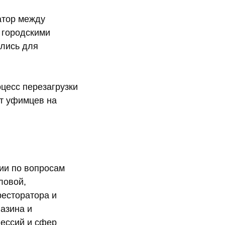
атор между
 городскими
ились для
цесс перезагрузки
т уфимцев на
рии по вопросам
ловой,
есторатора и
азина и
фессий и сфер