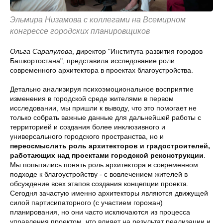
Эльмира Низамова с коллегами на Всемирном
конгрессе городских планировщиков
Ольга Сарапулова
, директор "Института развития городов
Башкортостана", представила исследование роли
современного архитектора в проектах благоустройства.
Детально анализируя психоэмоциональное восприятие
изменения в городской среде жителями в первом
исследовании, мы пришли к выводу, что это помогает не
только собрать важные данные для дальнейшей работы с
территорией и создания более инклюзивного и
универсального городского пространства, но и
переосмыслить роль архитекторов и градостроителей,
работающих над проектами городской
реконструкции
.
Мы попытались понять роль архитектора в современном
подходе к благоустройству - с вовлечением жителей в
обсуждение всех этапов создания концепции проекта.
Сегодня зачастую именно архитекторы являются движущей
силой партисипаторного (с участием горожан)
планирования, но они часто исключаются из процесса
управления проектом, что влияет на результат реализации и