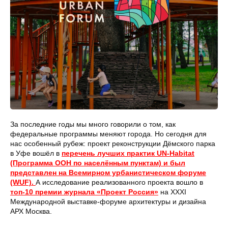
За последние годы мы много говорили о том, как
федеральные программы меняют города. Но сегодня для
нас особенный рубеж: проект реконструкции Дёмского парка
в Уфе вошёл в
перечень лучших практик UN‑Habitat
(Программа ООН по населённым пунктам) и был
представлен на Всемирном урбанистическом форуме
(WUF).
А исследование реализованного проекта вошло в
топ-10 премии журнала «Проект Россия»
на XXXI
Международной выставке-форуме архитектуры и дизайна
АРХ Москва.