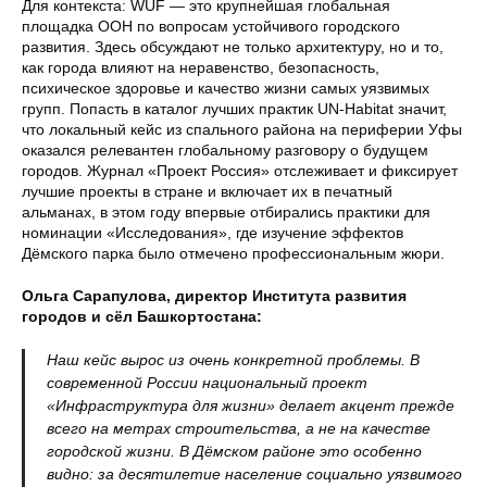
Для контекста: WUF — это крупнейшая глобальная
площадка ООН по вопросам устойчивого городского
развития. Здесь обсуждают не только архитектуру, но и то,
как города влияют на неравенство, безопасность,
психическое здоровье и качество жизни самых уязвимых
групп. Попасть в каталог лучших практик UN‑Habitat значит,
что локальный кейс из спального района на периферии Уфы
оказался релевантен глобальному разговору о будущем
городов. Журнал «Проект Россия» отслеживает и фиксирует
лучшие проекты в стране и включает их в печатный
альманах, в этом году впервые отбирались практики для
номинации «Исследования», где изучение эффектов
Дёмского парка было отмечено профессиональным жюри.
Ольга Сарапулова, директор Института развития
городов и сёл Башкортостана:
Наш кейс вырос из очень конкретной проблемы. В
современной России национальный проект
«Инфраструктура для жизни» делает акцент прежде
всего на метрах строительства, а не на качестве
городской жизни. В Дёмском районе это особенно
видно: за десятилетие население социально уязвимого