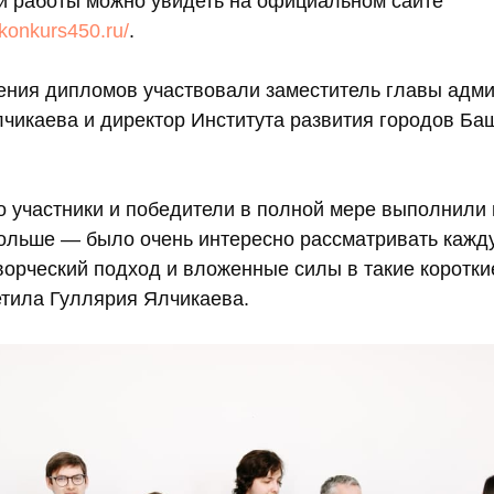
ри работы можно увидеть на официальном сайте
akonkurs450.ru/
.
ения дипломов участвовали заместитель главы адм
лчикаева и директор Института развития городов Ба
то участники и победители в полной мере выполнили
больше — было очень интересно рассматривать кажду
ворческий подход и вложенные силы в такие коротки
етила Гуллярия Ялчикаева.