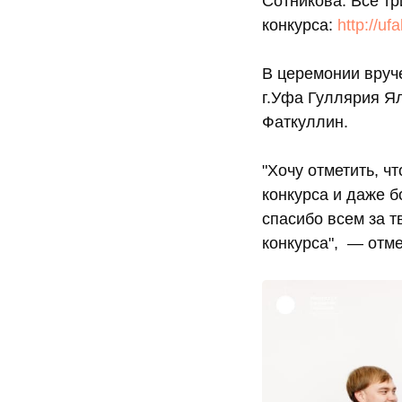
Сотникова. Все т
конкурса:
http://uf
В церемонии вруч
г.Уфа Гуллярия Я
Фаткуллин.
"Хочу отметить, ч
конкурса и даже 
спасибо всем за т
конкурса", — отм