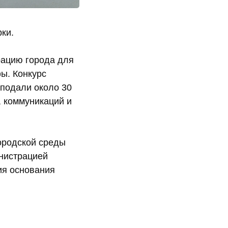
рки.
рацию города для
ы. Конкурс
 подали около 30
, коммуникаций и
ородской среды
инистрацией
ия основания