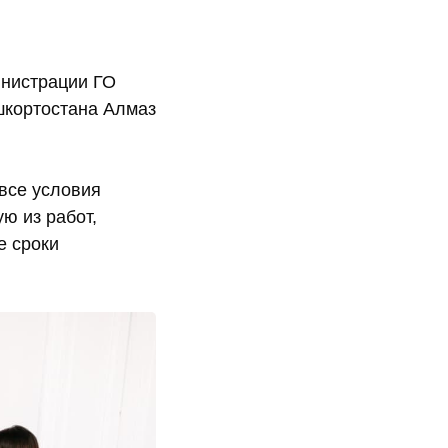
инистрации ГО
шкортостана Алмаз
 все условия
ю из работ,
е сроки