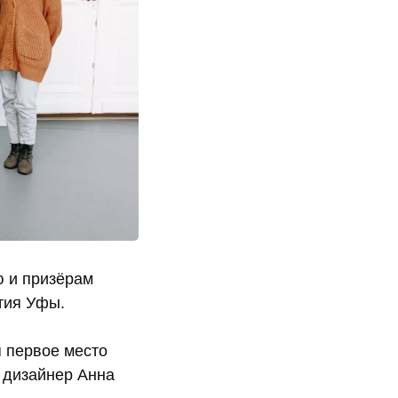
ю и призёрам
етия Уфы.
я первое место
 дизайнер Анна