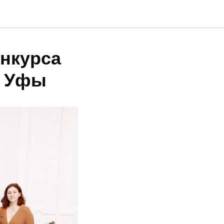
онкурса
я Уфы