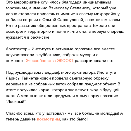
Это мероприятие случилось благодаря инициативным
горожанам, а именно Вячеславу Степанову, который уже
давно старался привлечь внимание к своему микрорайону,
добился встречи с Ольгой Сарапуловой, советником главы
РБ по развитию общественных пространств. Вместе они
осмотрели территорию и поняли, что она, в первую очередь,
нуждается в расчистке.
Архитекторы Института и активные горожане все вместе
поучаствовали в субботнике, собрали мусор и с
помощью
Экосообщества ЭКООКТ
рассортировали его.
Под руководством ландшафтного архитектора Института
Ларисы Гайнетдиновой провели санитарную обрезку
деревьев и из собранных веток собрали лэнд-арт объект. В
итоге получилась арка, которая знаменует вход в будущий
парк. А местные жители придумали этому парку название -
“Лосиный”.
Спасибо всем, кто участвовал - мы все большие молодцы! А
теперь давайте
посмотрим
, как это было!