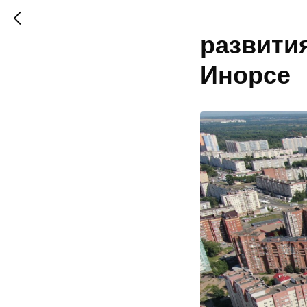
Заверша
развити
Инорсе