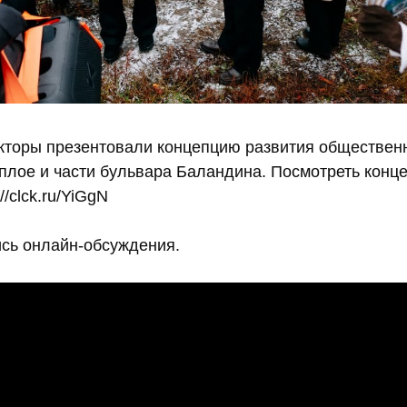
екторы презентовали концепцию развития обществен
еплое и части бульвара Баландина. Посмотреть конц
://clck.ru/YiGgN
сь онлайн-обсуждения.