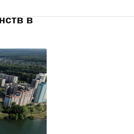
ции
нств в