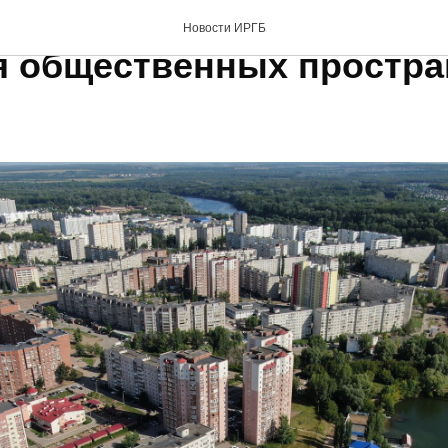
ется разработка концеп
Новости ИРГБ
я общественных простра