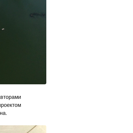
авторами
проектом
на.