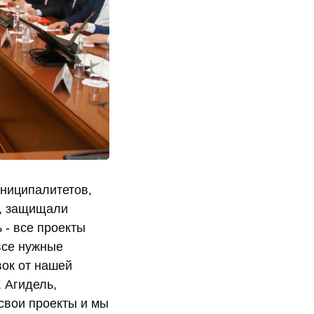
ниципалитетов,
й, защищали
 - все проекты
все нужные
вок от нашей
 Агидель,
свои проекты и мы