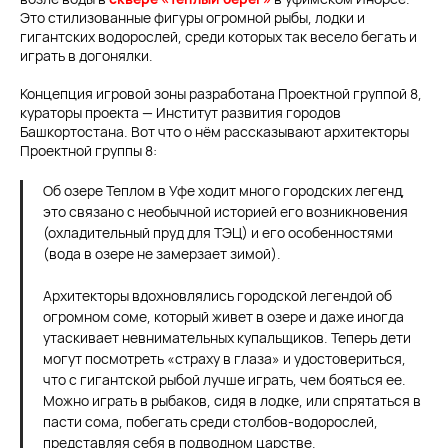
Это стилизованные фигуры огромной рыбы, лодки и
гигантских водорослей, среди которых так весело бегать и
играть в догонялки.
Концепция игровой зоны разработана Проектной группой 8,
кураторы проекта — Институт развития городов
Башкортостана. Вот что о нём рассказывают архитекторы
Проектной группы 8:
Об озере Теплом в Уфе ходит много городских легенд,
это связано с необычной историей его возникновения
(охладительный пруд для ТЭЦ) и его особенностями
(вода в озере не замерзает зимой).
Архитекторы вдохновлялись городской легендой об
огромном соме, который живет в озере и даже иногда
утаскивает невнимательных купальщиков. Теперь дети
могут посмотреть «страху в глаза» и удостовериться,
что с гигантской рыбой лучше играть, чем бояться ее.
Можно играть в рыбаков, сидя в лодке, или спрятаться в
пасти сома, побегать среди столбов-водорослей,
представляя себя в подводном царстве.