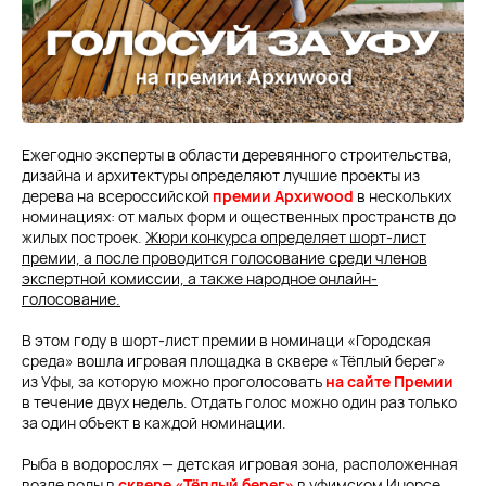
Ежегодно эксперты в области деревянного строительства,
дизайна и архитектуры определяют лучшие проекты из
дерева на всероссийской
премии Архиwood
в нескольких
номинациях: от малых форм и ощественных пространств до
жилых построек.
Жюри конкурса определяет шорт-лист
премии, а после проводится голосование среди членов
экспертной комиссии, а также народное онлайн-
голосование.
В этом году в шорт-лист премии в номинаци «Городская
среда» вошла игровая площадка в сквере «Тёплый берег»
из Уфы, за которую можно проголосовать
на сайте Премии
в течение двух недель. Отдать голос можно один раз только
за один объект в каждой номинации.
Рыба в водорослях — детская игровая зона, расположенная
возле воды в
сквере «Тёплый берег»
в уфимском Инорсе.