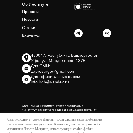
Об Институте
Проекты
Новости
Статьи
Контакты
450047, Республика Башкортостан,
Уфа, ул. Менделеева, 137Б
Для СМИ:
zapros.irgb@gmail.com
Для официальных писем:
info.irgb@yandex.ru
Автономная некоммерческая организация
«Институт развития городов и сёл Башкортостана»
Политика
© 2020-2026.
Сайт использует cookie-файлы, чтобы сделать ваше пребывание
конфиденциальности
Все права защищены
на нем максимально удобным. К cайту подключен сервис веб-
аналитики Яндекс.Метрика, использующий cookie-файлы.
Разработка сайта
Пресс-кит